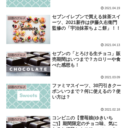
2021.04.19
セブンイレブンで買える抹茶スイ
話題のグルメ
ーツ、2021新作は伊藤久右衛門
監修の「宇治抹茶ちょこ餅」！！
2021.04.13
セブンの「とろける生チョコ」販
話題のグルメ
売期間はいつまで？カロリーや食
べた感想も！
2021.03.09
ファミマスイーツ、30円引きクー
話題のグルメ
ポンいつまで？何に使えるの？使
い方は？
2021.02.18
コンビニの【雪苺娘(ゆきいち
話題のグルメ
ご)】期間限定のチョコ味、気に