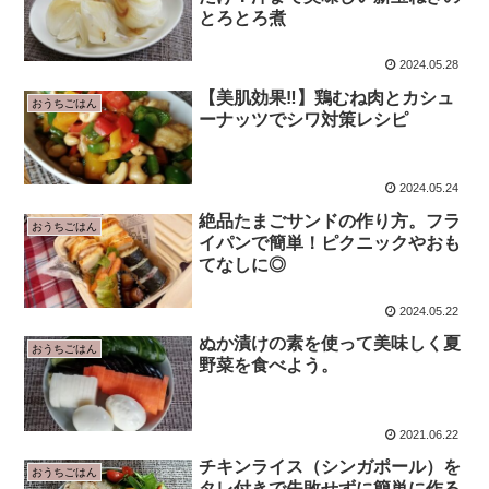
とろとろ煮
2024.05.28
【美肌効果‼】鶏むね肉とカシュ
おうちごはん
ーナッツでシワ対策レシピ
2024.05.24
絶品たまごサンドの作り方。フラ
おうちごはん
イパンで簡単！ピクニックやおも
てなしに◎
2024.05.22
ぬか漬けの素を使って美味しく夏
おうちごはん
野菜を食べよう。
2021.06.22
チキンライス（シンガポール）を
おうちごはん
タレ付きで失敗せずに簡単に作る